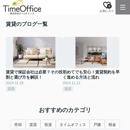
0
お気に入り
賃貸のブログ一覧
賃貸で保証会社は必要？その役
初めてでも安心！賃貸契約を早
割と選び方を解説！
く進める方法と流れ
2024.11.18
2024.11.12
賃貸
賃貸
おすすめのカテゴリ
売却
賃貸
投資
タイムオフィス
戸建
税金