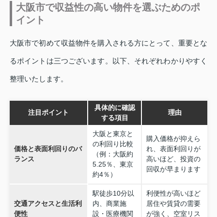
大阪市で収益性の高い物件を選ぶためのポ
イント
大阪市で初めて収益物件を購入される方にとって、重要とな
るポイントは三つございます。以下、それぞれわかりやすく
整理いたします。
具体的に確認
注目ポイント
理由
する項目
大阪と東京と
購入価格が抑えら
の利回り比較
価格と表面利回りのバ
れ、表面利回りが
（例：大阪約
ランス
高いほど、投資の
5.25％、東京
回収が早まります
約4％）
駅徒歩10分以
利便性が高いほど
交通アクセスと生活利
内、商業施
居住や賃貸の需要
便性
設・医療機関
が強く、空室リス