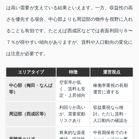
は高い需要が支えている結果といえます。一方、収益性の高
さを優先する場合、中心部よりも周辺部の物件を視野に入れ
ることも有効です。たとえば西成区などでは表面利回り６〜
７％が得やすい傾向がありますが、賃料や人口動向の変化に
は注意が必要です。
エリアタイプ
特徴
運営視点
空室率が低
中心部（梅田・なんば
稼働率重視の長期
く、賃料も安
等）
運営に適する
定・上昇傾向
利回りが高い
収益重視なら検
周辺部（西成区等）
が、需要変動
討。ただし賃料・
リスクあり
人口動向の確認を
将来的な資産
中長期保有でのキ
再開発エリア
価値・収益性
ャッシュフロー重