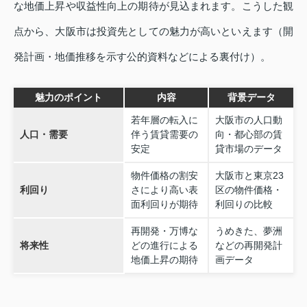
な地価上昇や収益性向上の期待が見込まれます。こうした観
点から、大阪市は投資先としての魅力が高いといえます（開
発計画・地価推移を示す公的資料などによる裏付け）。
魅力のポイント
内容
背景データ
若年層の転入に
大阪市の人口動
人口・需要
伴う賃貸需要の
向・都心部の賃
安定
貸市場のデータ
物件価格の割安
大阪市と東京23
利回り
さにより高い表
区の物件価格・
面利回りが期待
利回りの比較
再開発・万博な
うめきた、夢洲
将来性
どの進行による
などの再開発計
地価上昇の期待
画データ