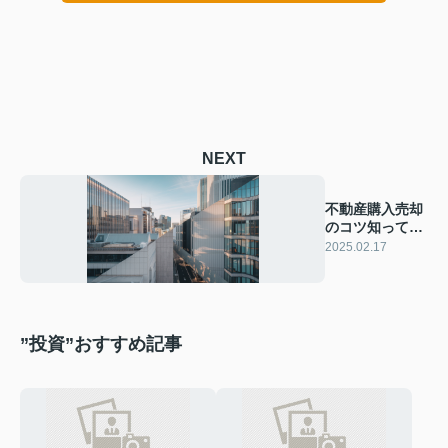
NEXT
不動産購入売却
のコツ知ってま
すか？最新情報
2025.02.17
を解説
”投資”おすすめ記事